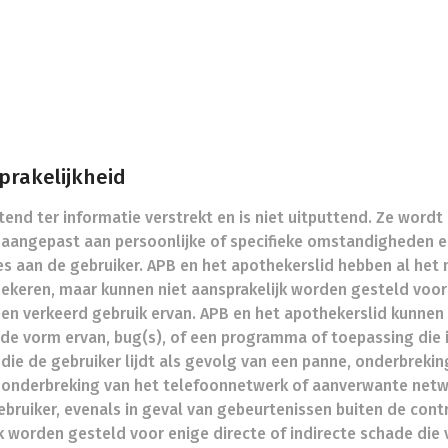
sprakelijkheid
end ter informatie verstrekt en is niet uitputtend. Ze wordt 
t aangepast aan persoonlijke of specifieke omstandigheden 
dvies aan de gebruiker. APB en het apothekerslid hebben al 
zekeren, maar kunnen niet aansprakelijk worden gesteld voor
een verkeerd gebruik ervan. APB en het apothekerslid kunnen
 de vorm ervan, bug(s), of een programma of toepassing die 
die de gebruiker lijdt als gevolg van een panne, onderbreking
 onderbreking van het telefoonnetwerk of aanverwante netwe
ebruiker, evenals in geval van gebeurtenissen buiten de cont
k worden gesteld voor enige directe of indirecte schade die 