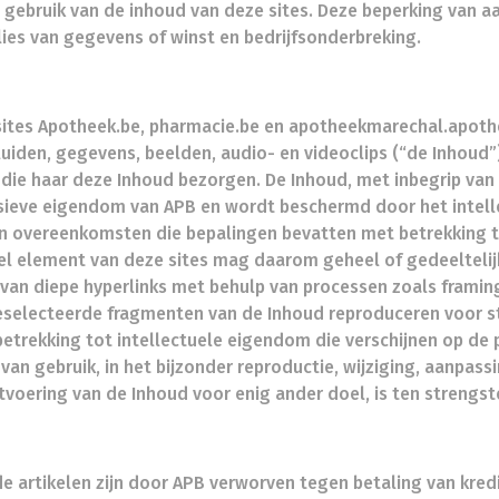
t gebruik van de inhoud van deze sites. Deze beperking van aa
lies van gegevens of winst en bedrijfsonderbreking.
bsites Apotheek.be, pharmacie.be en apotheekmarechal.apothe
eluiden, gegevens, beelden, audio- en videoclips (“de Inhoud
 die haar deze Inhoud bezorgen. De Inhoud, met inbegrip van 
usieve eigendom van APB en wordt beschermd door het intell
n overeenkomsten die bepalingen bevatten met betrekking 
el element van deze sites mag daarom geheel of gedeelteli
l van diepe hyperlinks met behulp van processen zoals framin
eselecteerde fragmenten van de Inhoud reproduceren voor st
trekking tot intellectuele eigendom die verschijnen op de p
an gebruik, in het bijzonder reproductie, wijziging, aanpassin
tvoering van de Inhoud voor enig ander doel, is ten strengs
 de artikelen zijn door APB verworven tegen betaling van kred