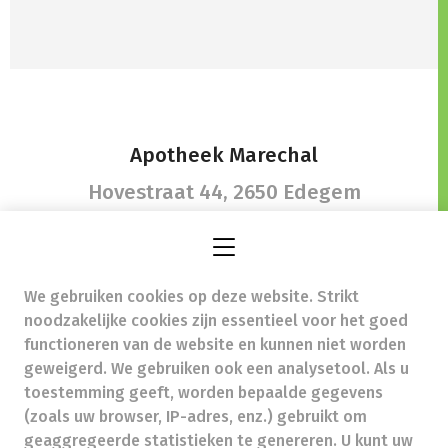
Apotheek Marechal
Hovestraat 44,
2650 Edegem
We gebruiken cookies op deze website. Strikt
info@apotheekmarechal.be
- Ondernemingsnummer
noodzakelijke cookies zijn essentieel voor het goed
(BTW nr.) (BE)0434205553
functioneren van de website en kunnen niet worden
Beroepstitel:
Apotheker werkzaam in België
geweigerd. We gebruiken ook een analysetool. Als u
toestemming geeft, worden bepaalde gegevens
Beroepsvereniging:
Algemene Pharmaceutische
Bond
autorisatienummer FAGG 111903
(zoals uw browser, IP-adres, enz.) gebruikt om
Valt onder toezicht van de Orde der Apothekers,
geaggregeerde statistieken te genereren. U kunt uw