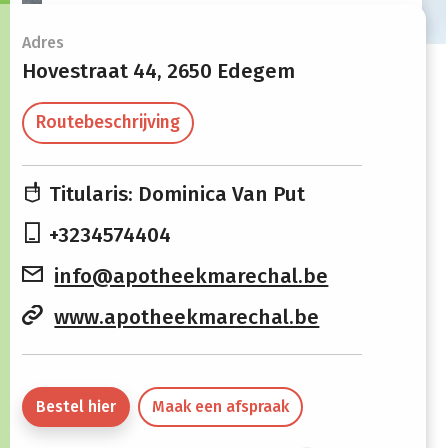
Openingsuren
Adres
Hovestraat 44,
2650 Edegem
Maandag
09:00 -
14:00 -
Routebeschrijving
12:30
18:30
Dinsdag
09:00 -
14:00 -
Titularis: Dominica Van Put
12:30
18:30
+3234574404
Woensdag
09:00 -
14:00 -
info@apotheekmarechal.be
12:30
18:30
www.apotheekmarechal.be
Donderdag
09:00 -
14:00 -
12:30
18:30
Vrijdag
09:00 -
14:00 -
Bestel hier
Maak een afspraak
12:30
18:30